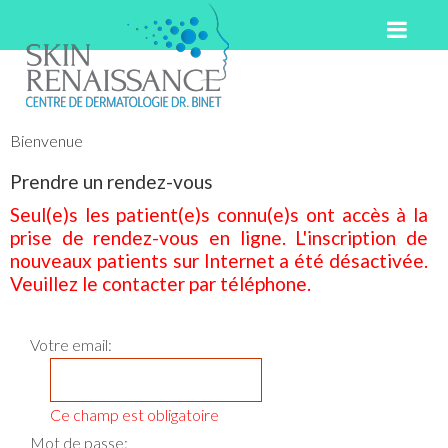
Bienvenue
Prendre un rendez-vous
Seul(e)s les patient(e)s connu(e)s ont accès à la
prise de rendez-vous en ligne. L'inscription de
nouveaux patients sur Internet a été désactivée.
Veuillez le contacter par téléphone.
Votre email:
Ce champ est obligatoire
SEUL(E)S LES PATIENT(E)S CONNU(E)S ONT ACCÈS À
Mot de passe:
LA PRISE DE RENDEZ-VOUS EN LIGNE.